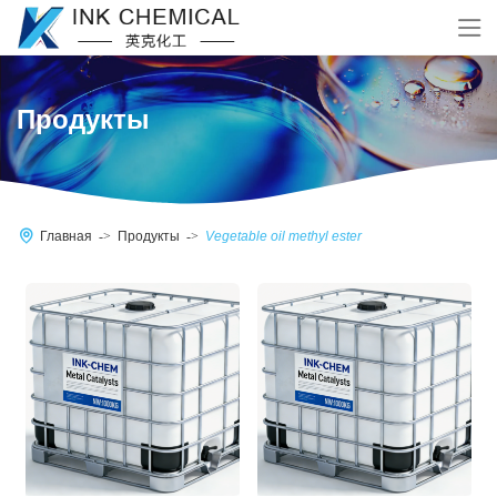
Продукты
Главная
Продукты
Vegetable oil methyl ester